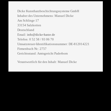
Dicke Kunstharzbeschichtungssysteme GmbH
Inhaber des Unternehmens: Manuel Dicke
Am Schlinge 17
33154 Salzkotten
Deutschland
Email:
info@dicke-harze.de
Telefon: 0 52 58 / 93 06 70
Umsatzsteuer-Identifikationsnummer: DE-812014221
Firmenbuch Nr.: 2757
Gerichtsstand: Amtsgericht Paderborn
Verantwortlich für den Inhalt: Manuel Dicke